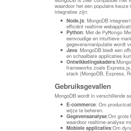
waardoor het een populaire keuze 
integraties zijn:
: MongoDB integreert
Node.js
efficiënt realtime webapplica
: Met de
Met
Python
PyMongo
eenvoudige en intuïtieve m
gegevensmanipulatie wordt v
: MongoDB biedt een offi
Java
en schaalbare applicaties k
:MongoD
Ontwikkelingskaders
frameworks zoals Express.js
stack (MongoDB, Express, Re
Gebruiksgevallen
MongoDB wordt in verschillende se
: Om productcat
E-commerce
wijze te beheren.
:Om grote 
Gegevensanalyse
waardoor realtime-analyse mo
:Om dyna
Mobiele applicaties