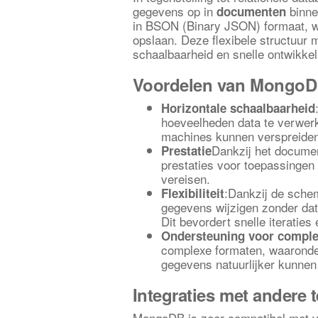
gegevens op in
binne
documenten
in BSON (Binary JSON) formaat, wa
opslaan. Deze flexibele structuur 
schaalbaarheid en snelle ontwikkel
Voordelen van Mongo
Horizontale schaalbaarheid
hoeveelheden data te verwer
machines kunnen verspreiden
Dankzij het docume
Prestatie
prestaties voor toepassingen
vereisen.
:Dankzij de sche
Flexibiliteit
gegevens wijzigen zonder dat
Dit bevordert snelle iteraties 
Ondersteuning voor compl
complexe formaten, waaronde
gegevens natuurlijker kunne
Integraties met andere 
MongoDB is zeer compatibel met v