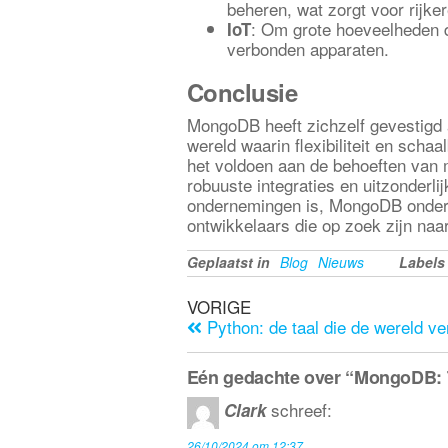
beheren, wat zorgt voor rijke
: Om grote hoeveelheden 
IoT
verbonden apparaten.
Conclusie
MongoDB heeft zichzelf gevestigd 
wereld waarin flexibiliteit en schaa
het voldoen aan de behoeften van m
robuuste integraties en uitzonderlij
ondernemingen is, MongoDB onders
ontwikkelaars die op zoek zijn naa
Geplaatst in
Blog
Nieuws
Labels
VORIGE
Python: de taal die de wereld v
Eén gedachte over “MongoDB:
schreef:
Clark
26/10/2024 om 12:37