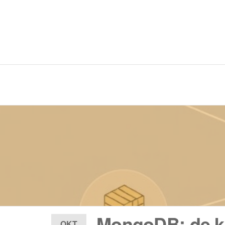
MDINVEST TECHNOLOG
MongoDB: de k
OKT