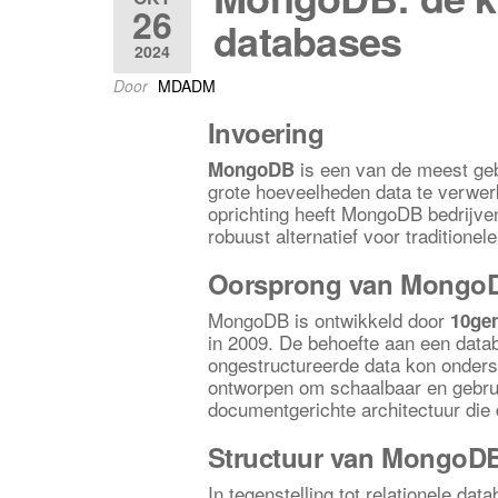
26
databases
2024
Door
MDADM
Invoering
is een van de meest ge
MongoDB
grote hoeveelheden data te verwerk
oprichting heeft MongoDB bedrijven
robuust alternatief voor tradition
Oorsprong van Mongo
MongoDB is ontwikkeld door
10ge
in 2009. De behoefte aan een datab
ongestructureerde data kon onders
ontworpen om schaalbaar en gebrui
documentgerichte architectuur die
Structuur van MongoD
In tegenstelling tot relationele da