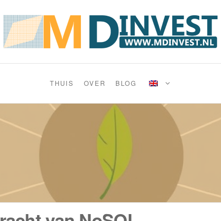
IE LABS
THUIS
OVER
BLOG
racht van NoSQL-