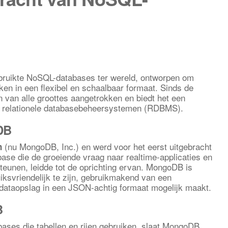
bruikte NoSQL-databases ter wereld, ontworpen om
en in een flexibel en schaalbaar formaat. Sinds de
 van alle groottes aangetrokken en biedt het een
ele relationele databasebeheersystemen (RDBMS).
DB
(nu MongoDB, Inc.) en werd voor het eerst uitgebracht
n
ase die de groeiende vraag naar realtime-applicaties en
teunen, leidde tot de oprichting ervan. MongoDB is
ksvriendelijk te zijn, gebruikmakend van een
 dataopslag in een JSON-achtig formaat mogelijk maakt.
B
tabases die tabellen en rijen gebruiken, slaat MongoDB