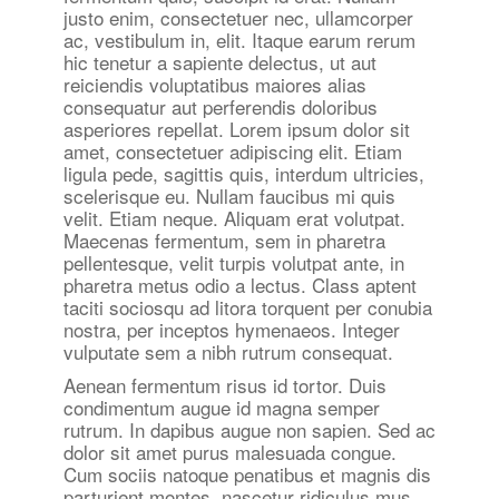
justo enim, consectetuer nec, ullamcorper
ac, vestibulum in, elit. Itaque earum rerum
hic tenetur a sapiente delectus, ut aut
reiciendis voluptatibus maiores alias
consequatur aut perferendis doloribus
asperiores repellat. Lorem ipsum dolor sit
amet, consectetuer adipiscing elit. Etiam
ligula pede, sagittis quis, interdum ultricies,
scelerisque eu. Nullam faucibus mi quis
velit. Etiam neque. Aliquam erat volutpat.
Maecenas fermentum, sem in pharetra
pellentesque, velit turpis volutpat ante, in
pharetra metus odio a lectus. Class aptent
taciti sociosqu ad litora torquent per conubia
nostra, per inceptos hymenaeos. Integer
vulputate sem a nibh rutrum consequat.
Aenean fermentum risus id tortor. Duis
condimentum augue id magna semper
rutrum. In dapibus augue non sapien. Sed ac
dolor sit amet purus malesuada congue.
Cum sociis natoque penatibus et magnis dis
parturient montes, nascetur ridiculus mus.