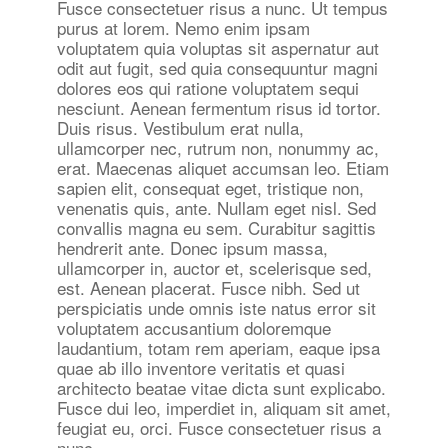
Fusce consectetuer risus a nunc. Ut tempus
purus at lorem. Nemo enim ipsam
voluptatem quia voluptas sit aspernatur aut
odit aut fugit, sed quia consequuntur magni
dolores eos qui ratione voluptatem sequi
nesciunt. Aenean fermentum risus id tortor.
Duis risus. Vestibulum erat nulla,
ullamcorper nec, rutrum non, nonummy ac,
erat. Maecenas aliquet accumsan leo. Etiam
sapien elit, consequat eget, tristique non,
venenatis quis, ante. Nullam eget nisl. Sed
convallis magna eu sem. Curabitur sagittis
hendrerit ante. Donec ipsum massa,
ullamcorper in, auctor et, scelerisque sed,
est. Aenean placerat. Fusce nibh. Sed ut
perspiciatis unde omnis iste natus error sit
voluptatem accusantium doloremque
laudantium, totam rem aperiam, eaque ipsa
quae ab illo inventore veritatis et quasi
architecto beatae vitae dicta sunt explicabo.
Fusce dui leo, imperdiet in, aliquam sit amet,
feugiat eu, orci. Fusce consectetuer risus a
nunc.