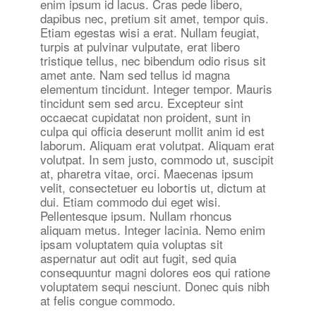
enim ipsum id lacus. Cras pede libero,
dapibus nec, pretium sit amet, tempor quis.
Etiam egestas wisi a erat. Nullam feugiat,
turpis at pulvinar vulputate, erat libero
tristique tellus, nec bibendum odio risus sit
amet ante. Nam sed tellus id magna
elementum tincidunt. Integer tempor. Mauris
tincidunt sem sed arcu. Excepteur sint
occaecat cupidatat non proident, sunt in
culpa qui officia deserunt mollit anim id est
laborum. Aliquam erat volutpat. Aliquam erat
volutpat. In sem justo, commodo ut, suscipit
at, pharetra vitae, orci. Maecenas ipsum
velit, consectetuer eu lobortis ut, dictum at
dui. Etiam commodo dui eget wisi.
Pellentesque ipsum. Nullam rhoncus
aliquam metus. Integer lacinia. Nemo enim
ipsam voluptatem quia voluptas sit
aspernatur aut odit aut fugit, sed quia
consequuntur magni dolores eos qui ratione
voluptatem sequi nesciunt. Donec quis nibh
at felis congue commodo.