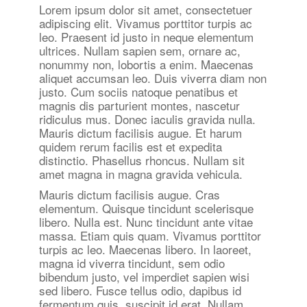
Lorem ipsum dolor sit amet, consectetuer
adipiscing elit. Vivamus porttitor turpis ac
leo. Praesent id justo in neque elementum
ultrices. Nullam sapien sem, ornare ac,
nonummy non, lobortis a enim. Maecenas
aliquet accumsan leo. Duis viverra diam non
justo. Cum sociis natoque penatibus et
magnis dis parturient montes, nascetur
ridiculus mus. Donec iaculis gravida nulla.
Mauris dictum facilisis augue. Et harum
quidem rerum facilis est et expedita
distinctio. Phasellus rhoncus. Nullam sit
amet magna in magna gravida vehicula.
Mauris dictum facilisis augue. Cras
elementum. Quisque tincidunt scelerisque
libero. Nulla est. Nunc tincidunt ante vitae
massa. Etiam quis quam. Vivamus porttitor
turpis ac leo. Maecenas libero. In laoreet,
magna id viverra tincidunt, sem odio
bibendum justo, vel imperdiet sapien wisi
sed libero. Fusce tellus odio, dapibus id
fermentum quis, suscipit id erat. Nullam