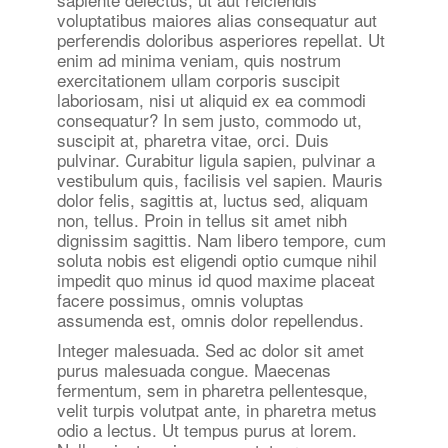
voluptatibus maiores alias consequatur aut
perferendis doloribus asperiores repellat. Ut
enim ad minima veniam, quis nostrum
exercitationem ullam corporis suscipit
laboriosam, nisi ut aliquid ex ea commodi
consequatur? In sem justo, commodo ut,
suscipit at, pharetra vitae, orci. Duis
pulvinar. Curabitur ligula sapien, pulvinar a
vestibulum quis, facilisis vel sapien. Mauris
dolor felis, sagittis at, luctus sed, aliquam
non, tellus. Proin in tellus sit amet nibh
dignissim sagittis. Nam libero tempore, cum
soluta nobis est eligendi optio cumque nihil
impedit quo minus id quod maxime placeat
facere possimus, omnis voluptas
assumenda est, omnis dolor repellendus.
Integer malesuada. Sed ac dolor sit amet
purus malesuada congue. Maecenas
fermentum, sem in pharetra pellentesque,
velit turpis volutpat ante, in pharetra metus
odio a lectus. Ut tempus purus at lorem.