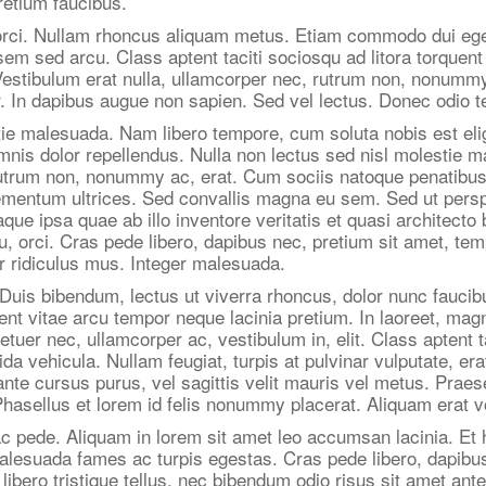
retium faucibus.
 orci. Nullam rhoncus aliquam metus. Etiam commodo dui ege
 sem sed arcu. Class aptent taciti sociosqu ad litora torque
 Vestibulum erat nulla, ullamcorper nec, rutrum non, nonummy
. In dapibus augue non sapien. Sed vel lectus. Donec odio te
stie malesuada. Nam libero tempore, cum soluta nobis est el
is dolor repellendus. Nulla non lectus sed nisl molestie m
rutrum non, nonummy ac, erat. Cum sociis natoque penatibus 
elementum ultrices. Sed convallis magna eu sem. Sed ut persp
 ipsa quae ab illo inventore veritatis et quasi architecto 
 eu, orci. Cras pede libero, dapibus nec, pretium sit amet, t
r ridiculus mus. Integer malesuada.
is bibendum, lectus ut viverra rhoncus, dolor nunc faucibus 
sent vitae arcu tempor neque lacinia pretium. In laoreet, mag
tuer nec, ullamcorper ac, vestibulum in, elit. Class aptent t
ehicula. Nullam feugiat, turpis at pulvinar vulputate, erat 
 ante cursus purus, vel sagittis velit mauris vel metus. Prae
 Phasellus et lorem id felis nonummy placerat. Aliquam erat v
 ac pede. Aliquam in lorem sit amet leo accumsan lacinia. Et 
 malesuada fames ac turpis egestas. Cras pede libero, dapib
at libero tristique tellus, nec bibendum odio risus sit amet an