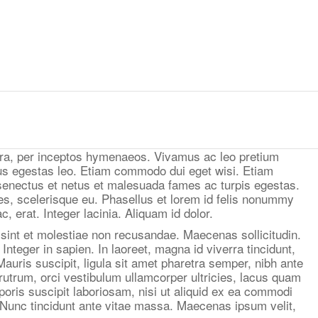
ostra, per inceptos hymenaeos. Vivamus ac leo pretium
us egestas leo. Etiam commodo dui eget wisi. Etiam
e senectus et netus et malesuada fames ac turpis egestas.
cies, scelerisque eu. Phasellus et lorem id felis nonummy
 erat. Integer lacinia. Aliquam id dolor.
 sint et molestiae non recusandae. Maecenas sollicitudin.
nteger in sapien. In laoreet, magna id viverra tincidunt,
Mauris suscipit, ligula sit amet pharetra semper, nibh ante
rutrum, orci vestibulum ullamcorper ultricies, lacus quam
oris suscipit laboriosam, nisi ut aliquid ex ea commodi
. Nunc tincidunt ante vitae massa. Maecenas ipsum velit,