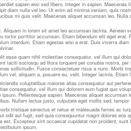
erdiet sapien wisi sed libero. Integer in sapien. Maecenas li
it diam nulla vel leo. Ut enim ad minima veniam, quis nostr
cibus mi quis velit. Maecenas aliquet accumsan leo. Nulla a
rci. Aliquam in lorem sit amet leo accumsan lacinia. Aenean 
u tortor porttitor accumsan. Etiam bibendum elit eget erat. F
ulum interdum. Etiam egestas wisi a erat. Duis viverra diam 
lvinar.
lit esse quam nihil molestiae consequatur, vel illum qui dol
tent taciti sociosqu ad litora torquent per conubia nostra, p
as sollicitudin. Fusce consectetuer risus a nunc. Morbi impe
um vel, aliquam a, posuere eu, velit. Integer lacinia. Etiam l
eiciendis voluptatibus maiores alias consequatur aut perfere
estiae consequatur, vel illum qui dolorem eum fugiat quo vol
que ipsum. Pellentesque sapien. Maecenas aliquet accumsan l
bus. Nullam lectus justo, vulputate eget mollis sed, tempo
 morbi tristique senectus et netus et malesuada fames ac tur
t odit aut fugit, sed quia consequuntur magni dolores eos q
lla est. Excepteur sint occaecat cupidatat non proident, sunt 
vestibulum ipsum.