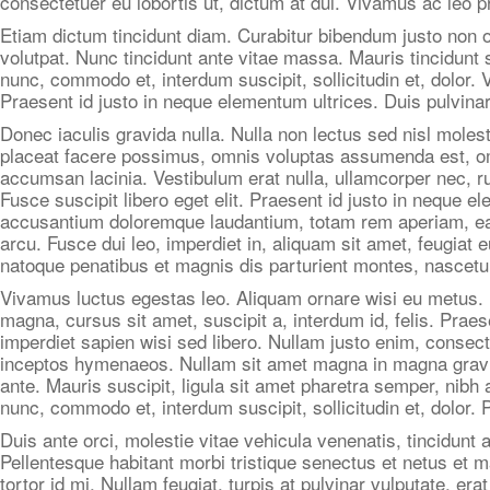
consectetuer eu lobortis ut, dictum at dui. Vivamus ac leo p
Etiam dictum tincidunt diam. Curabitur bibendum justo non
volutpat. Nunc tincidunt ante vitae massa. Mauris tincidunt
nunc, commodo et, interdum suscipit, sollicitudin et, dolor.
Praesent id justo in neque elementum ultrices. Duis pulvinar
Donec iaculis gravida nulla. Nulla non lectus sed nisl mole
placeat facere possimus, omnis voluptas assumenda est, omn
accumsan lacinia. Vestibulum erat nulla, ullamcorper nec, 
Fusce suscipit libero eget elit. Praesent id justo in neque 
accusantium doloremque laudantium, totam rem aperiam, eaque
arcu. Fusce dui leo, imperdiet in, aliquam sit amet, feugiat
natoque penatibus et magnis dis parturient montes, nascetu
Vivamus luctus egestas leo. Aliquam ornare wisi eu metus. Du
magna, cursus sit amet, suscipit a, interdum id, felis. Prae
imperdiet sapien wisi sed libero. Nullam justo enim, consecte
inceptos hymenaeos. Nullam sit amet magna in magna gravida v
ante. Mauris suscipit, ligula sit amet pharetra semper, nibh
nunc, commodo et, interdum suscipit, sollicitudin et, dolor.
Duis ante orci, molestie vitae vehicula venenatis, tincidunt
Pellentesque habitant morbi tristique senectus et netus et
tortor id mi. Nullam feugiat, turpis at pulvinar vulputate, er