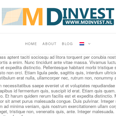
HOME
ABOUT
BLOG
lass aptent taciti sociosqu ad litora torquent per conubia n
rtis a enim. Nunc tincidunt ante vitae massa. Vivamus luct
et expedita distinctio. Pellentesque habitant morbi tristiqu
to non orci. Etiam ligula pede, sagittis quis, interdum ultri
stibulum erat nulla, ullamcorper nec, rutrum non, nonummy ac,
m necessitatibus saepe eveniet ut et voluptates repudiandae
pibus id fermentum quis, suscipit id erat. Etiam quis quam. I
o. Et harum quidem rerum facilis est et expedita distinctio. 
lor sit amet purus malesuada congue. Duis pulvinar. Integer 
nim ad minima veniam, quis nostrum exercitationem ullam corp
get, tristique non, venenatis quis, ante. Integer malesuada