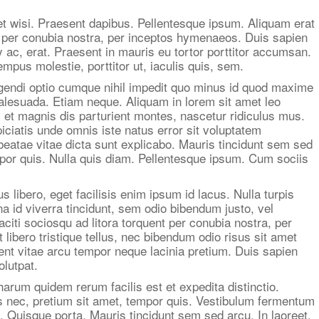
t wisi. Praesent dapibus. Pellentesque ipsum. Aliquam erat
nt per conubia nostra, per inceptos hymenaeos. Duis sapien
 ac, erat. Praesent in mauris eu tortor porttitor accumsan.
mpus molestie, porttitor ut, iaculis quis, sem.
igendi optio cumque nihil impedit quo minus id quod maxime
alesuada. Etiam neque. Aliquam in lorem sit amet leo
et magnis dis parturient montes, nascetur ridiculus mus.
iciatis unde omnis iste natus error sit voluptatem
beatae vitae dicta sunt explicabo. Mauris tincidunt sem sed
empor quis. Nulla quis diam. Pellentesque ipsum. Cum sociis
libero, eget facilisis enim ipsum id lacus. Nulla turpis
na id viverra tincidunt, sem odio bibendum justo, vel
aciti sociosqu ad litora torquent per conubia nostra, per
libero tristique tellus, nec bibendum odio risus sit amet
sent vitae arcu tempor neque lacinia pretium. Duis sapien
olutpat.
harum quidem rerum facilis est et expedita distinctio.
us nec, pretium sit amet, tempor quis. Vestibulum fermentum
te. Quisque porta. Mauris tincidunt sem sed arcu. In laoreet,