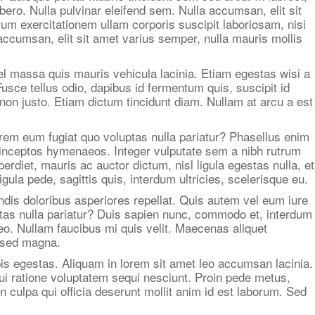
bero. Nulla pulvinar eleifend sem. Nulla accumsan, elit sit
um exercitationem ullam corporis suscipit laboriosam, nisi
ccumsan, elit sit amet varius semper, nulla mauris mollis
vel massa quis mauris vehicula lacinia. Etiam egestas wisi a
usce tellus odio, dapibus id fermentum quis, suscipit id
non justo. Etiam dictum tincidunt diam. Nullam at arcu a est
orem eum fugiat quo voluptas nulla pariatur? Phasellus enim
er inceptos hymenaeos. Integer vulputate sem a nibh rutrum
rdiet, mauris ac auctor dictum, nisl ligula egestas nulla, et
igula pede, sagittis quis, interdum ultricies, scelerisque eu.
ndis doloribus asperiores repellat. Quis autem vel eum iure
uptas nulla pariatur? Duis sapien nunc, commodo et, interdum
eo. Nullam faucibus mi quis velit. Maecenas aliquet
r sed magna.
pis egestas. Aliquam in lorem sit amet leo accumsan lacinia.
ui ratione voluptatem sequi nesciunt. Proin pede metus,
in culpa qui officia deserunt mollit anim id est laborum. Sed