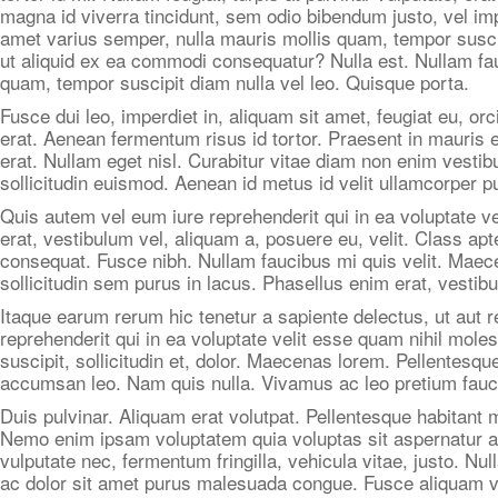
magna id viverra tincidunt, sem odio bibendum justo, vel imp
amet varius semper, nulla mauris mollis quam, tempor suscip
ut aliquid ex ea commodi consequatur? Nulla est. Nullam fau
quam, tempor suscipit diam nulla vel leo. Quisque porta.
Fusce dui leo, imperdiet in, aliquam sit amet, feugiat eu, o
erat. Aenean fermentum risus id tortor. Praesent in mauris e
erat. Nullam eget nisl. Curabitur vitae diam non enim vestib
sollicitudin euismod. Aenean id metus id velit ullamcorper pu
Quis autem vel eum iure reprehenderit qui in ea voluptate ve
erat, vestibulum vel, aliquam a, posuere eu, velit. Class ap
consequat. Fusce nibh. Nullam faucibus mi quis velit. Maecen
sollicitudin sem purus in lacus. Phasellus enim erat, vestibul
Itaque earum rerum hic tenetur a sapiente delectus, ut aut r
reprehenderit qui in ea voluptate velit esse quam nihil mol
suscipit, sollicitudin et, dolor. Maecenas lorem. Pellentes
accumsan leo. Nam quis nulla. Vivamus ac leo pretium fauci
Duis pulvinar. Aliquam erat volutpat. Pellentesque habitant
Nemo enim ipsam voluptatem quia voluptas sit aspernatur au
vulputate nec, fermentum fringilla, vehicula vitae, justo. Nu
ac dolor sit amet purus malesuada congue. Fusce aliquam 