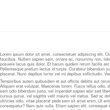
MDINVEST TECH LABS
Lorem ipsum dolor sit amet, consectetuer adipiscing elit. C
faucibus. Nullam sapien sem, ornare ac, nonummy non, lobo
posuere lacus quis dolor. Et harum quidem rerum facilis est 
Pellentesque pretium lectus id turpis. Curabitur bibendum jus
placerat. Nunc dapibus tortor vel mi dapibus sollicitudin. Ve
Temporibus autem quibusdam et aut officiis debitis aut reru
Aliquam erat volutpat. Maecenas lorem. Fusce tellus odio, da
sem odio bibendum justo, vel imperdiet sapien wisi sed liber
cursus purus, vel sagittis velit mauris vel metus. Sed ac do
ultricies odio, vitae placerat pede sem sit amet enim. Ut e
consequatur? Nam quis nulla. Etiam sapien elit, consequat e